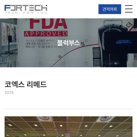
견적의뢰
블럭부스
코엑스 리메드
2025
블럭부스